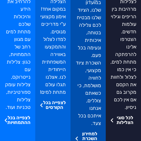
לילות
הצלילה
להרחיב את
במועדון
היבות בין
במקום אחד!
הידע
שלנו, הציוד
יפים וגילוי
אימון מקצועי
והיכולות
שלנו מבטיח
למות
ע"י מדריכים
שלכם
לכם צלילה
שים.
מנוסים.
מתחת למים
בטוחה,
טרפו
למדו לצלול
עם מגוון
איכותית
ינו
והתמקצעו
רחב של
ונעימה בכל
רפתקה
באווירה
התמחויות,
פעם.
חת למים,
המשפחתית
כגון: צלילות
השכרת ציוד
 אין כמו
הייחודית
עם
מקצועי,
לול ולחוות
לנו. אצלנו
נייטרוקס,
לחוויה
 הקסם
תגלו עולם
צלילות עומק
מושלמת, כי
רוב גם
מתחת למים!
ספורטיביות,
כשאתם
 אין לכם
צלילות
צוללים,
לצפייה בכל
יון.
טכניות ועוד.
הקורסים
אנחנו
איתכם בכל
כל סוגי
לצפייה בכל
צלילות
ההתמחויות
צעד.
למחירון
השכרת