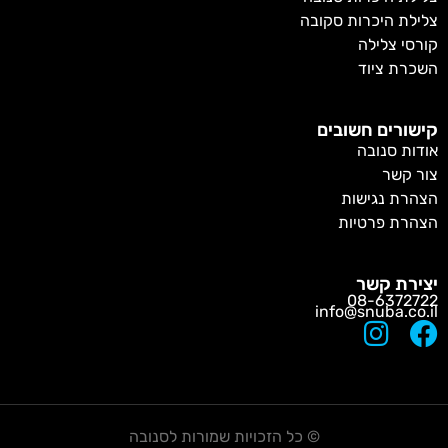
לת היכרות סקובה
סי צלילה
כרת ציוד
שורים חשובים
ות סנובה
ר קשר
הרת נגישות
הרת פרטיות
ירת קשר
08-63727
info@snuba.co
©
כל הזכויות שמורות לסנובה